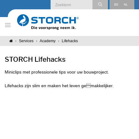
BE
NL
AT
DE
Services
Academy
Lifehacks
LU
DE
STORCH Lifehacks
CH
DE
Miniclips met professionele tips voor uw bouwproject.
Lifehacks zijn slim en maken het leven gemakkelijker.
CH
FR